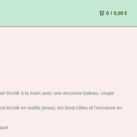
0
/
0,00
€
air tricoté à la main avec une encolure bateau, coupe
est tricoté en maille jersey, les bord-côtes et l'encolure en
ique