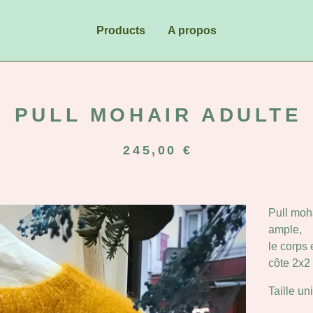
Products
A propos
PULL MOHAIR ADULTE
245,00
€
Pull moh
ample,
le corps 
côte 2x2
Taille un