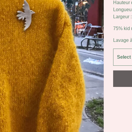
Hauteur d
Longueur
Largeur 
75% kid 
Lavage à 